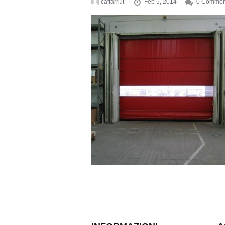
caffarri.it
Feb 5, 2014
0 Commen