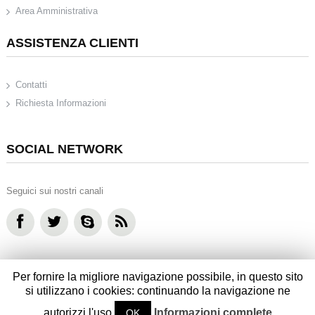
Area Amministrativa
ASSISTENZA CLIENTI
Contatti
Richiesta Informazioni
SOCIAL NETWORK
Seguici sui nostri canali
Per fornire la migliore navigazione possibile, in questo sito
si utilizzano i cookies: continuando la navigazione ne
2022 - Caffarri Tecnica srl - Partita IVA 01943640357
Powered by
CABER Informatica
autorizzi l'uso
Informazioni complete
OK