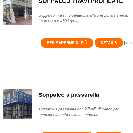
SOPPALCO TRAVI PROFILATE
Soppalco in travi profilate installato in zona sismica.
La portata è 450 kg/mq.
PER SAPERNE DI PIÙ
DETAILS
[yith
Soppalco a passerella
soppalco a passerella con 2 livelli di carico per
campioni di mattonelle in ceramica