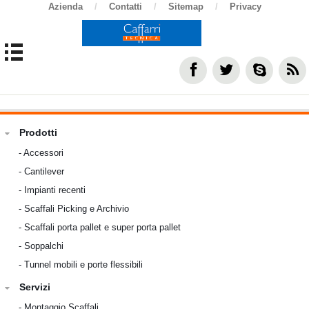
Azienda
/
Contatti
/
Sitemap
/
Privacy
Prodotti
-
Accessori
-
Cantilever
-
Impianti recenti
-
Scaffali Picking e Archivio
-
Scaffali porta pallet e super porta pallet
-
Soppalchi
-
Tunnel mobili e porte flessibili
Servizi
-
Montaggio Scaffali