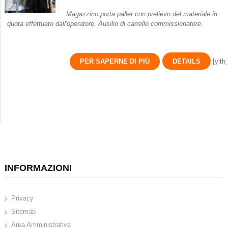
Magazzino porta pallet con prelievo del materiale in
quota effettuato dall'operatore. Ausilio di carrello commissionatore.
PER SAPERNE DI PIÙ
DETAILS
[yith
INFORMAZIONI
Privacy
Sitemap
Area Amministrativa