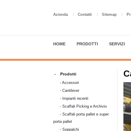
Azienda
/
Contatti
/
Sitemap
/
Pr
HOME
PRODOTTI
SERVIZI
C
Prodotti
-
Accessori
-
Cantilever
-
Impianti recenti
-
Scaffali Picking e Archivio
-
Scaffali porta pallet e super
porta pallet
-
Soppalchi